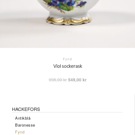
Fynd
Viol sockerask
Det
Det
998,00
kr
549,00
kr
ursprungliga
nuvarande
priset
priset
var:
är:
998,00 kr.
549,00 kr.
HACKEFORS
Antikblå
Baronesse
Fynd