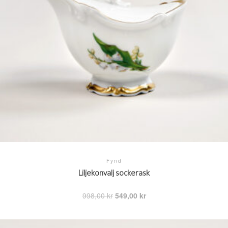
Fynd
Liljekonvalj sockerask
Det
Det
998,00
kr
549,00
kr
ursprungliga
nuvarande
priset
priset
var:
är: