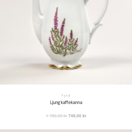
Fynd
Ljung kaffekanna
Det
Det
1 780,00
kr
749,00
kr
ursprungliga
nuvarande
priset
priset