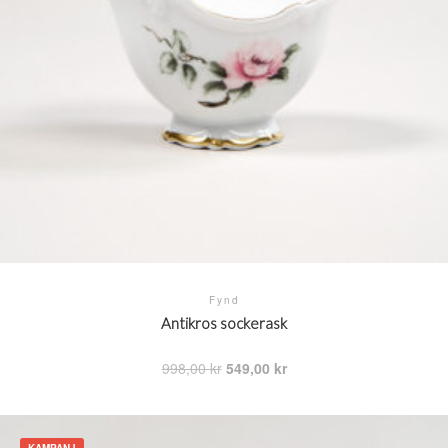
Fynd
Antikros sockerask
Det
Det
998,00
kr
549,00
kr
ursprungliga
nuvarande
priset
priset
var:
är:
998,00 kr.
549,00 kr.