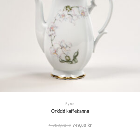
Fynd
Orkidé kaffekanna
Det
Det
1 780,00
kr
749,00
kr
ursprungliga
nuvarande
priset
priset