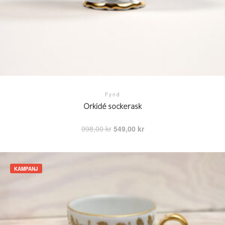
Fynd
Orkidé sockerask
Det
Det
998,00
kr
549,00
kr
ursprungliga
nuvarande
priset
priset
var:
är:
998,00 kr.
549,00 kr.
KAMPANJ