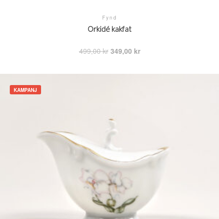
Fynd
Orkidé kakfat
Det
Det
499,00
kr
349,00
kr
ursprungliga
nuvarande
priset
priset
var:
är:
499,00 kr.
349,00 kr.
KAMPANJ