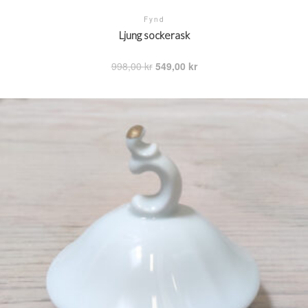
Fynd
Ljung sockerask
Det
Det
998,00
kr
549,00
kr
ursprungliga
nuvarande
priset
priset
var:
är:
998,00 kr.
549,00 kr.