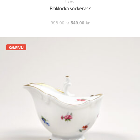
Fynd
Blåklocka sockerask
Det
Det
998,00
kr
549,00
kr
ursprungliga
nuvarande
priset
priset
var:
är:
998,00 kr.
549,00 kr.
KAMPANJ