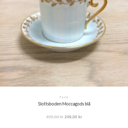
Fynd
Slottsboden Moccagods blå
Det
Det
499,00
kr
249,00
kr
ursprungliga
nuvarande
priset
priset