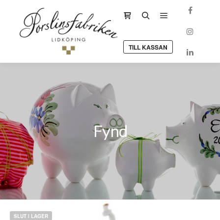
Huvudmeny
Sidopanel för butik
Sök
TILL KASSAN
Fynd
SLUT I LAGER