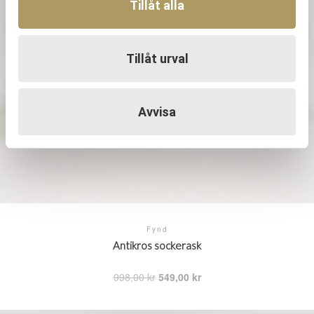
Tillåt alla
Tillåt urval
Avvisa
Fynd
Antikros sockerask
Det
Det
998,00
kr
549,00
kr
ursprungliga
nuvarande
priset
priset