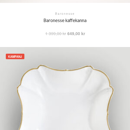
Baronesse
Baronesse kaffekanna
Det
Det
1 399,00
kr
649,00
kr
ursprungliga
nuvarande
priset
priset
var:
är:
1
649,00 kr.
KAMPANJ
399,00 kr.