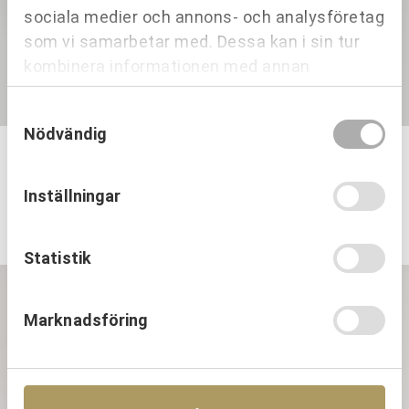
sociala medier och annons- och analysföretag
som vi samarbetar med. Dessa kan i sin tur
kombinera informationen med annan
information som du har tillhandahållit eller
Samtyckesval
som de har samlat in när du har använt deras
Nödvändig
tjänster.
Antikblå
Antikblå tallrik 24 djup
Inställningar
425,00
kr
Statistik
KAMPANJ
Marknadsföring