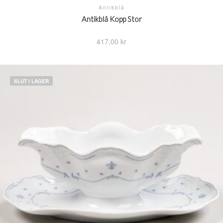
Antikblå
Antikblå Kopp Stor
417,00
kr
SLUT I LAGER