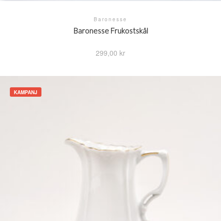
Baronesse
Baronesse Frukostskål
299,00
kr
KAMPANJ