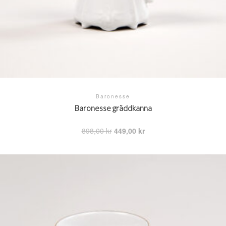
Baronesse
Baronesse gräddkanna
Det
Det
898,00
kr
449,00
kr
ursprungliga
nuvarande
priset
priset
var:
är:
898,00 kr.
449,00 kr.