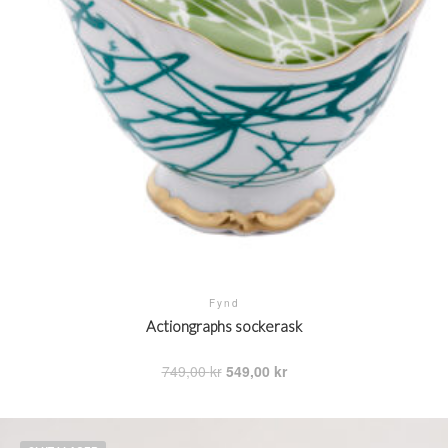
Fynd
Actiongraphs sockerask
Det
Det
749,00
kr
549,00
kr
ursprungliga
nuvarande
priset
priset
var:
är: