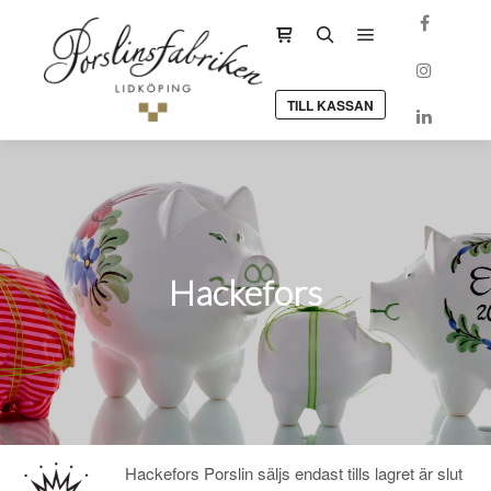
Huvudmeny
Sidopanel för butik
Sök
TILL KASSAN
Hackefors
Hackefors Porslin säljs endast tills lagret är slut