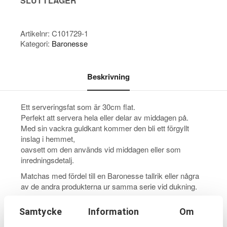
SLUT I LAGER
Artikelnr:
C101729-1
Kategori:
Baronesse
Beskrivning
Ett serveringsfat som är 30cm flat.
Perfekt att servera hela eller delar av middagen på.
Med sin vackra guldkant kommer den bli ett förgyllt
inslag i hemmet,
oavsett om den används vid middagen eller som
inredningsdetalj.
Matchas med fördel till en Baronesse tallrik eller några
av de andra produkterna ur samma serie vid dukning.
Se gärna fliken ‘skötselråd’ för att veta hur du bevarar
Samtycke
Information
Om
dina Hackeforsprodukter.