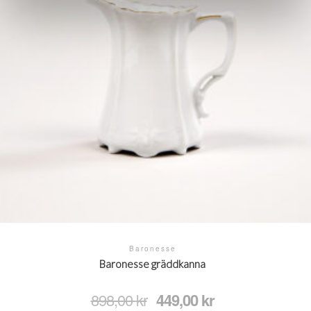
Baronesse
Baronesse gräddkanna
Det
Det
898,00
kr
449,00
kr
ursprungliga
nuvarande