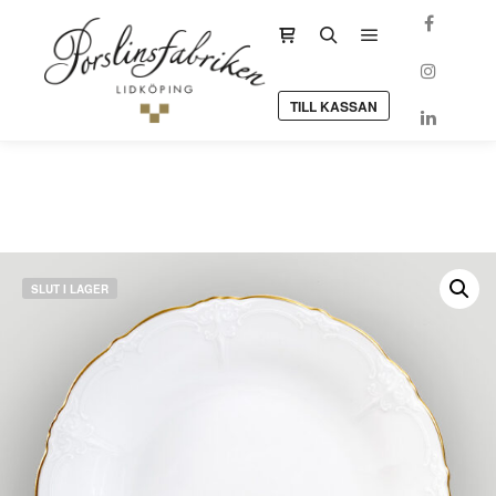
Huvudmeny
Sidopanel för butik
Sök
TILL KASSAN
SLUT I LAGER