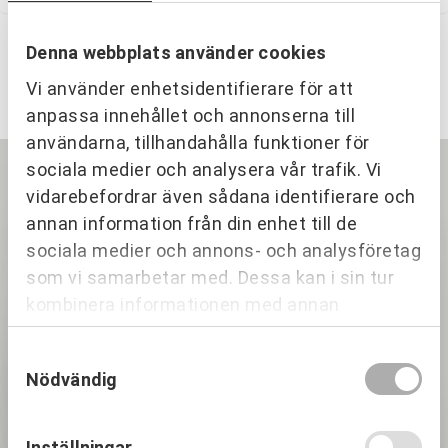
Denna webbplats använder cookies
Relaterade produkter
Vi använder enhetsidentifierare för att
anpassa innehållet och annonserna till
användarna, tillhandahålla funktioner för
sociala medier och analysera vår trafik. Vi
KAMPANJ
vidarebefordrar även sådana identifierare och
annan information från din enhet till de
sociala medier och annons- och analysföretag
som vi samarbetar med. Dessa kan i sin tur
kombinera informationen med annan
information som du har tillhandahållit eller
Samtyckesval
som de har samlat in när du har använt deras
Nödvändig
tjänster.
Inställningar