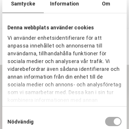
dukning.
Samtycke
Information
Om
Se gärna fliken ‘skötselråd’ för att veta hur du bevarar
dina Hackeforsprodukter.
Denna webbplats använder cookies
Vi använder enhetsidentifierare för att
Relaterade produkter
anpassa innehållet och annonserna till
användarna, tillhandahålla funktioner för
sociala medier och analysera vår trafik. Vi
vidarebefordrar även sådana identifierare och
KAMPANJ
annan information från din enhet till de
sociala medier och annons- och analysföretag
som vi samarbetar med. Dessa kan i sin tur
kombinera informationen med annan
information som du har tillhandahållit eller
Samtyckesval
som de har samlat in när du har använt deras
Nödvändig
tjänster.