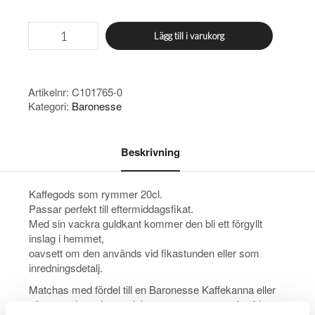
Baronesse
Lägg till i varukorg
kaffegods
mängd
Artikelnr:
C101765-0
Kategori:
Baronesse
Beskrivning
Kaffegods som rymmer 20cl.
Passar perfekt till eftermiddagsfikat.
Med sin vackra guldkant kommer den bli ett förgyllt
inslag i hemmet,
oavsett om den används vid fikastunden eller som
inredningsdetalj.
Matchas med fördel till en Baronesse Kaffekanna eller
några av de andra produkterna ur samma serie vid