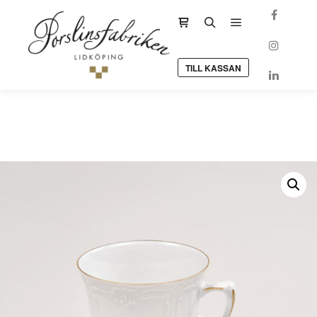
Huvudmeny
Sidopanel för butik
Sök
TILL KASSAN