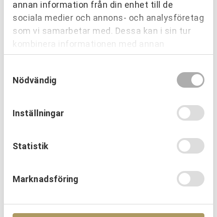
Extra lås till spargrisar
annan information från din enhet till de
sociala medier och annons- och analysföretag
119,00
kr
som vi samarbetar med. Dessa kan i sin tur
kombinera informationen med annan
information som du har tillhandahållit eller
Samtyckesval
som de har samlat in när du har använt deras
Nödvändig
tjänster.
Inställningar
Statistik
Marknadsföring