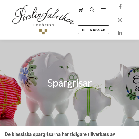
Huvudmeny
Sidopanel för butik
Sök
TILL KASSAN
Spargrisar
De klassiska spargrisarna har tidigare tillverkats av