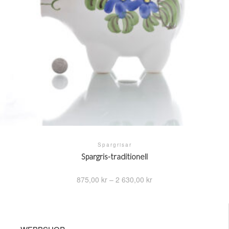
väljas
på
produktsidan
Spargrisar
Spargris-traditionell
Prisintervall:
875,00
kr
–
2 630,00
kr
875,00 kr
till
Den
2
här
630,00 kr