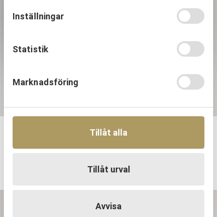
Inställningar
Statistik
Marknadsföring
Tillåt alla
Baronesse
Baroness serveringsfat 30 fl
999,00
kr
Tillåt urval
Avvisa