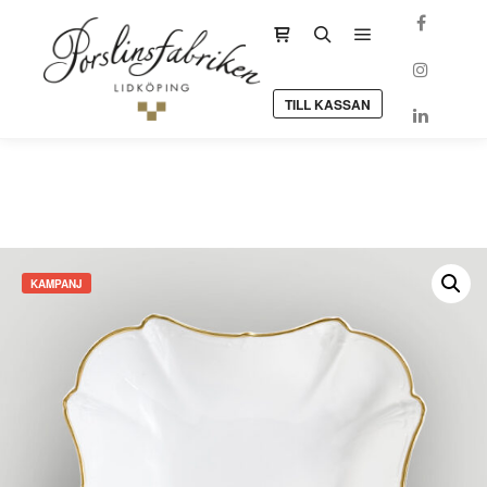
Huvudmeny
Sidopanel för butik
Sök
TILL KASSAN
KAMPANJ