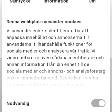
Samtycke
Information
Om
av de andra produkterna ur samma serie vid dukning.
Se gärna fliken ‘skötselråd’ för att veta hur du bevarar
dina Hackeforsprodukter.
Denna webbplats använder cookies
Vi använder enhetsidentifierare för att
anpassa innehållet och annonserna till
Relaterade produkter
användarna, tillhandahålla funktioner för
sociala medier och analysera vår trafik. Vi
vidarebefordrar även sådana identifierare och
annan information från din enhet till de
SLUT I LAGER
sociala medier och annons- och analysföretag
som vi samarbetar med. Dessa kan i sin tur
kombinera informationen med annan
information som du har tillhandahållit eller
Samtyckesval
som de har samlat in när du har använt deras
Nödvändig
tjänster.