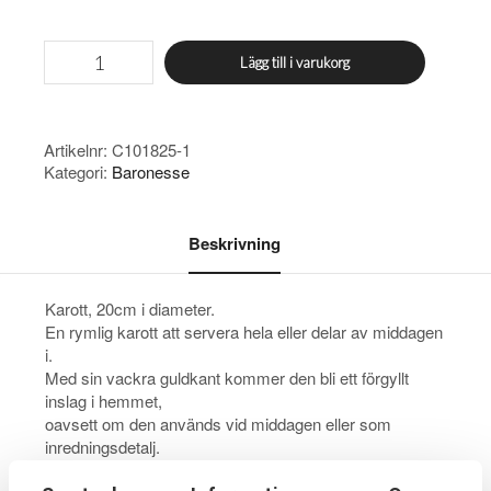
1
899,00 kr.
128,00 kr.
Baronesse
Lägg till i varukorg
karott
mängd
Artikelnr:
C101825-1
Kategori:
Baronesse
Beskrivning
Karott, 20cm i diameter.
En rymlig karott att servera hela eller delar av middagen
i.
Med sin vackra guldkant kommer den bli ett förgyllt
inslag i hemmet,
oavsett om den används vid middagen eller som
inredningsdetalj.
Matchas med fördel till en Baronesse tallrik eller några